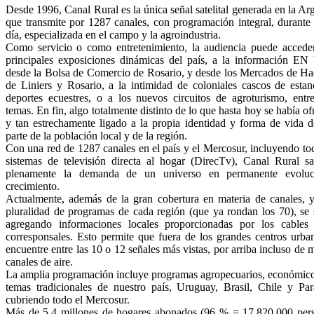
Desde 1996, Canal Rural es la única señal satelital generada en la Ar
que transmite por 1287 canales, con programación integral, durante
día, especializada en el campo y la agroindustria.
Como servicio o como entretenimiento, la audiencia puede acceder
principales exposiciones dinámicas del país, a la información E
desde la Bolsa de Comercio de Rosario, y desde los Mercados de Ha
de Liniers y Rosario, a la intimidad de coloniales cascos de estan
deportes ecuestres, o a los nuevos circuitos de agroturismo, entre
temas. En fin, algo totalmente distinto de lo que hasta hoy se había of
y tan estrechamente ligado a la propia identidad y forma de vida d
parte de la población local y de la región.
Con una red de 1287 canales en el país y el Mercosur, incluyendo to
sistemas de televisión directa al hogar (DirecTv), Canal Rural sat
plenamente la demanda de un universo en permanente evolu
crecimiento.
Actualmente, además de la gran cobertura en materia de canales, y
pluralidad de programas de cada región (que ya rondan los 70), se 
agregando informaciones locales proporcionadas por los cables
corresponsales. Esto permite que fuera de los grandes centros urba
encuentre entre las 10 o 12 señales más vistas, por arriba incluso de
canales de aire.
La amplia programación incluye programas agropecuarios, económico
temas tradicionales de nuestro país, Uruguay, Brasil, Chile y Par
cubriendo todo el Mercosur.
Más de 5,4 millones de hogares abonados (96 % = 17.820.000 pers