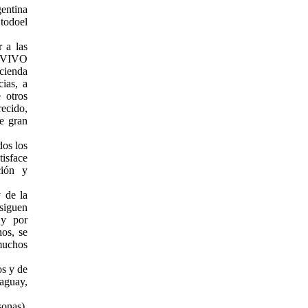
gentina
 todoel
 a las
N VIVO
cienda
cias, a
 otros
recido,
e gran
dos los
isface
ción y
 de la
siguen
 y por
nos, se
 muchos
s y de
aguay,
onas),