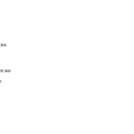
ctor
en sus
e