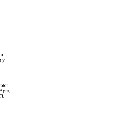
un
n y
color
 Agro,
Fi.