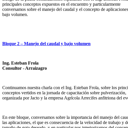
principales conceptos expuestos en el encuentro y particularmente
conversamos sobre el manejo del caudal y el concepto de aplicacione
bajo volumen.
Bloque 2 – Manejo del caudal y bajo volumen
Ing. Esteban Frola
Consultor - Arraizagro
Continuamos nuestra charla con el Ing. Esteban Frola, sobre los princ
conceptos vertidos en la jornada de capacitación sobre pulverización,
organizada por Jacto y la empresa Agrícola Arrecifes anfitriona del ev
En este bloque, conversamos sobre la importancia del manejo del cau
las aplicaciones, el que es consecuencia de la velocidad de trabajo y d
tamaño de gota deseado, y en particular nos interiorizamos del concep