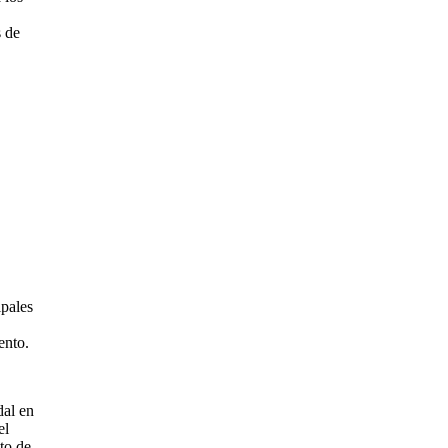
s de
ipales
ento.
dal en
el
to de