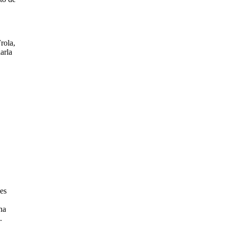
rola,
arla
les
na
.