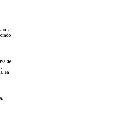
vincia
porado
iva de
,
s, en
a,