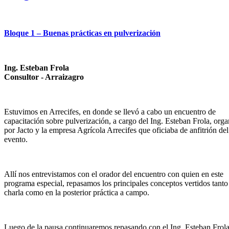
Bloque 1 – Buenas prácticas en pulverización
Ing. Esteban Frola
Consultor - Arraizagro
Estuvimos en Arrecifes, en donde se llevó a cabo un encuentro de
capacitación sobre pulverización, a cargo del Ing. Esteban Frola, org
por Jacto y la empresa Agrícola Arrecifes que oficiaba de anfitrión del
evento.
Allí nos entrevistamos con el orador del encuentro con quien en este
programa especial, repasamos los principales conceptos vertidos tanto
charla como en la posterior práctica a campo.
Luego de la pausa continuaremos repasando con el Ing. Esteban Frola