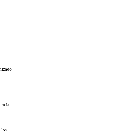
anizado
 en la
 los